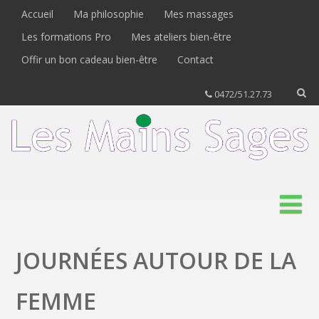
Accueil
Ma philosophie
Mes massages
Les formations Pro
Mes ateliers bien-être
Offir un bon cadeau bien-être
Contact
0472/51.27.73
JOURNÉES AUTOUR DE LA
FEMME