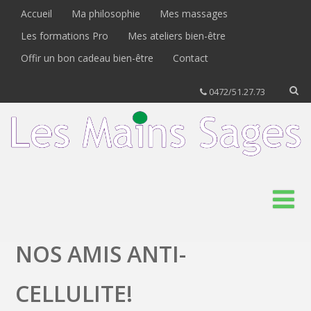
Accueil
Ma philosophie
Mes massages
Les formations Pro
Mes ateliers bien-être
Offir un bon cadeau bien-être
Contact
0472/51.27.73
NOS AMIS ANTI-
CELLULITE!